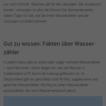
nur noch Schrott. Gleiches gilt für die Leitungen. Der Austausch
funktionieren. Diese Cookies speichern keine Informationen,
die Ihre persönliche Identifizierung zulassen.
kostet - vorsorgen ist also die Devise! Die Gemeindewerke
haben Tipps für Sie, wie Sie Ihren Wasserzähler und die
Name
Cookie-Informationen anzeigen
cookie_optin
Leitungen schützen können!
Anbieter
sgalinski
Performance Cookies
Mithilfe dieser Cookies können wir Besuche und Traffic-
Laufzeit
1 Jahr
Gut zu wissen: Fakten über Was­ser­
Quellen zählen, um die Performance unserer Seite zu messen
und zu verbessern. Sie helfen uns festzustellen, welche Seiten
Dieses Cookie wird verwendet, um Ihre
zähler
am beliebtesten und welche am wenigsten gefragt sind, und
Zweck
Cookie-Einstellungen für diese Website zu
zu erkennen, wie sich Besucher auf den Seiten bewegen. Alle
speichern.
In jedem Haus gibt es einen oder sogar mehrere Wasserzähler
Daten, die diese Cookies sammeln, sind aggregiert und daher
– auch bei Ihnen. Diese zeigen an, wie viel Wasser in
anonym. Wenn Sie diese Cookies nicht zulassen, wissen wir
nicht, wann Sie unsere Seite besucht haben, und können ihre
Kubikmetern (m³) durch die Leitung geflossen ist. In
Performance nicht überprüfen.
Deutschland gibt es geschätzt rund 45 Mio. zugelassene und
geeichte Wasserzähler. Wichtig ist, einen Wasserzähler
Name
Cookie-Informationen anzeigen
_ga
auszuwählen, der zum Wasserverbrauch passt.
Anbieter
Google Analytics
Targeting und Werbe-Cookies