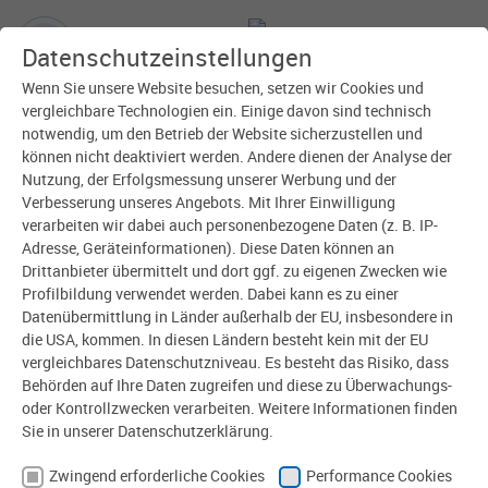
Datenschutzeinstellungen
Wenn Sie unsere Website besuchen, setzen wir Cookies und
vergleichbare Technologien ein. Einige davon sind technisch
Stan­drohre mieten
notwendig, um den Betrieb der Website sicherzustellen und
können nicht deaktiviert werden. Andere dienen der Analyse der
Nutzung, der Erfolgsmessung unserer Werbung und der
Trink­wasser für Ihre Bau­stelle oder
Verbesserung unseres Angebots. Mit Ihrer Einwilligung
Ver­an­staltung
verarbeiten wir dabei auch personenbezogene Daten (z. B. IP-
Adresse, Geräteinformationen). Diese Daten können an
Drittanbieter übermittelt und dort ggf. zu eigenen Zwecken wie
Sie brauchen Trinkwasser für eine Baustelle oder eine
Profilbildung verwendet werden. Dabei kann es zu einer
Veranstaltung? Für solche Fälle vermieten wir Standrohre.
Datenübermittlung in Länder außerhalb der EU, insbesondere in
Erfahren Sie mehr!
die USA, kommen. In diesen Ländern besteht kein mit der EU
vergleichbares Datenschutzniveau. Es besteht das Risiko, dass
Behörden auf Ihre Daten zugreifen und diese zu Überwachungs-
oder Kontrollzwecken verarbeiten. Weitere Informationen finden
So können Sie ein Standrohr mieten!
Sie in unserer Datenschutzerklärung.
Sie können ein Standrohr bei den Gemeindewerken Finnentrop
Zwingend erforderliche Cookies
Performance Cookies