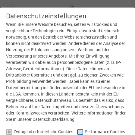
Datenschutzeinstellungen
Wenn Sie unsere Website besuchen, setzen wir Cookies und
vergleichbare Technologien ein. Einige davon sind technisch
Wichtig für Sie
notwendig, um den Betrieb der Website sicherzustellen und
können nicht deaktiviert werden. Andere dienen der Analyse der
Nutzung, der Erfolgsmessung unserer Werbung und der
All­gemeine In­for­ma­tionen zu Ihrem
Verbesserung unseres Angebots. Mit Ihrer Einwilligung
Vertrag gemäß § 41 Abs. 4 En­er­gie­
verarbeiten wir dabei auch personenbezogene Daten (z. B. IP-
Adresse, Geräteinformationen). Diese Daten können an
wirt­schafts­gesetz (EnWG)
Drittanbieter übermittelt und dort ggf. zu eigenen Zwecken wie
Profilbildung verwendet werden. Dabei kann es zu einer
Datenübermittlung in Länder außerhalb der EU, insbesondere in
die USA, kommen. In diesen Ländern besteht kein mit der EU
Ver­tragsdauer, Kün­digung
vergleichbares Datenschutzniveau. Es besteht das Risiko, dass
Behörden auf Ihre Daten zugreifen und diese zu Überwachungs-
oder Kontrollzwecken verarbeiten. Weitere Informationen finden
Sie in unserer Datenschutzerklärung.
Preis­an­pas­sungen
Zwingend erforderliche Cookies
Performance Cookies